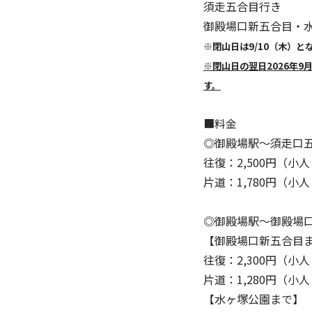
須走五合目行き ：
御殿場口新五合目・水ヶ
※閉山日は9/10（木）と
※閉山日の翌日2026年
す。
■料金
◎御殿場駅～須走口
往復：2,500円（小人
片道：
1,780円（小人
◎御殿場駅～御殿場
【御殿場口新五合目
往復：2,300円（小人
片道：1,280円（小人
【水ヶ塚公園まで】