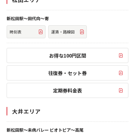
新松田駅～田代向～寄
時刻表
運賃・路線図
お得な100円区間
往復券・セット券
定期券料金表
大井エリア
新松田駅～未病バレー ビオトピア～高尾