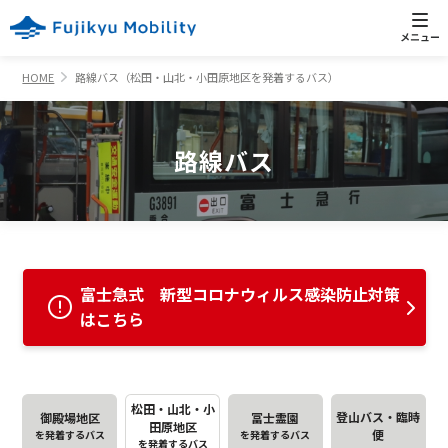
HOME
路線バス（松田・山北・小田原地区を発着するバス）
路線バス
富士急式 新型コロナウィルス感染防止対策
はこちら
松田・山北・小
登山バス・臨時
御殿場地区
冨士霊園
田原地区
便
を発着するバス
を発着するバス
を発着するバス