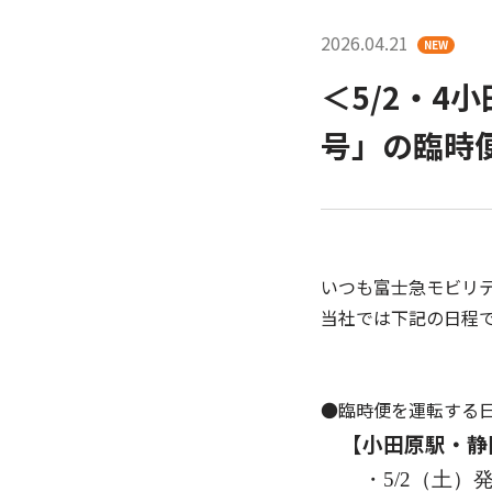
2026.04.21
NEW
＜5/2・4
号」の臨時
いつも富士急モビリ
当社では下記の日程
●臨時便を運転する
【小田原駅・静
・5
/2
（土）