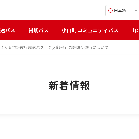
日本語
速バス
貸切バス
小山町コミュニティバス
山
/3・5大阪発＞夜行高速バス「金太郎号」の臨時便運行について
新着情報