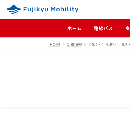
ホーム
路線バス
高
HOME
新着情報
＜5/2・4小田原発、5