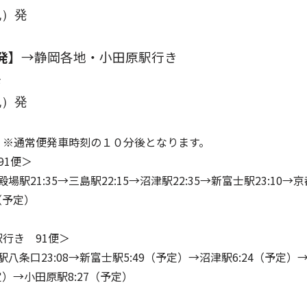
祝）発
発】
→静岡各地・小田原駅行き
発
祝）発
刻
※
通常便発車時刻の１０分後となります。
91便＞
場駅21:35→三島駅22:15→沼津駅22:35→新富士駅23:10→
（予定）
行き 91便＞
駅八条口23:08→新富士駅5:49（予定）→沼津駅6:24（予定）
定）→小田原駅8:27（予定）