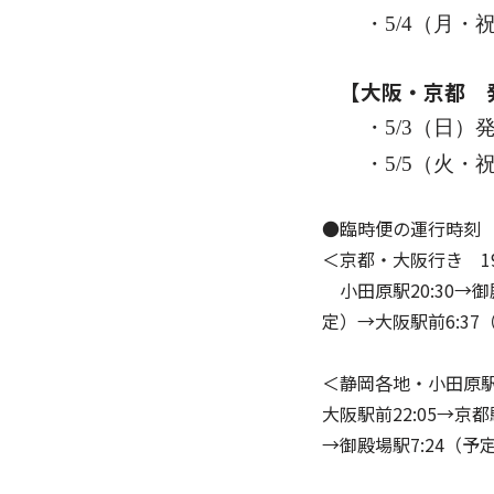
・5
/4
（月・
【大阪・京都 
・5
/3
（日）
・5
/5
（火・
●臨時便の運行時
＜京都・大阪行き 1
小田原駅20:30→御殿
定）→大阪駅前6:37
＜静岡各地・小田原駅
大阪駅前22:05→京都
→御殿場駅7:24（予